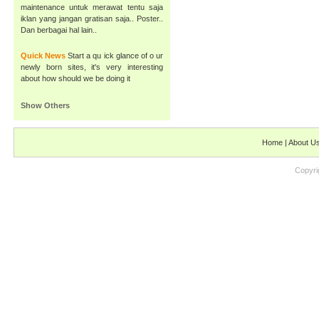
maintenance untuk merawat tentu saja
iklan yang jangan gratisan saja.. Poster..
Dan berbagai hal lain..
Quick News
Start a qu ick glance of o ur
newly born sites, it's very interesting
about how should we be doing it
Show Others
Home
|
About U
Copyri