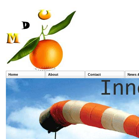
Home
About
Contact
News &
Profile & Culture
Compan
Vision Mission
Global 
Managemen
History
Production Facility