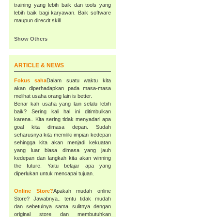
training yang lebih baik dan tools yang
lebih baik bagi karyawan. Baik software
maupun direcdt skill
Show Others
ARTICLE & NEWS
Fokus saha
Dalam suatu waktu kita
akan diperhadapkan pada masa-masa
melihat usaha orang lain is better.
Benar kah usaha yang lain selalu lebih
baik? Sering kali hal ini ditimbulkan
karena.. Kita sering tidak menyadari apa
goal kita dimasa depan. Sudah
seharusnya kita memiliki impian kedepan
sehingga kita akan menjadi kekuatan
yang luar biasa dimasa yang jauh
kedepan dan langkah kita akan winning
the future. Yaitu belajar apa yang
diperlukan untuk mencapai tujuan.
Online Store?
Apakah mudah online
Store? Jawabnya.. tentu tidak mudah
dan sebetulnya sama sulitnya dengan
original store dan membutuhkan