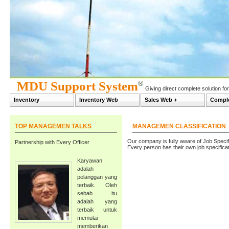
®
MDU Support System
Giving direct complete solution 
Inventory
Inventory Web
Sales Web +
Comple
TOP MANAGEMEN TALKS
MANAGEMEN CLASSIFICATION
Our company is fully aware of Job Specif
Partnership with Every Officer
Every person has their own job specifica
Karyawan
adalah
pelanggan yang
terbaik. Oleh
sebab itu
adalah yang
terbaik untuk
memulai
memberikan